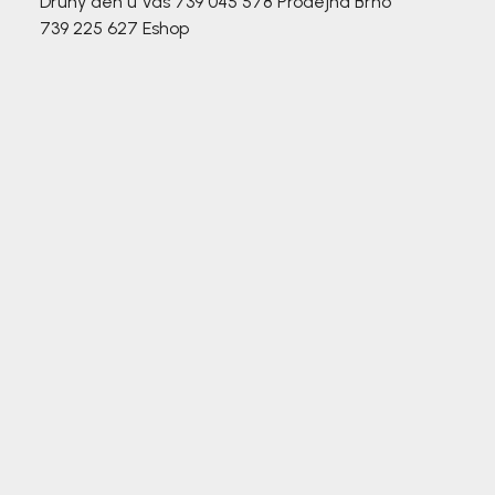
Druhý den u Vás
739 045 578
Prodejna Brno
739 225 627
Eshop