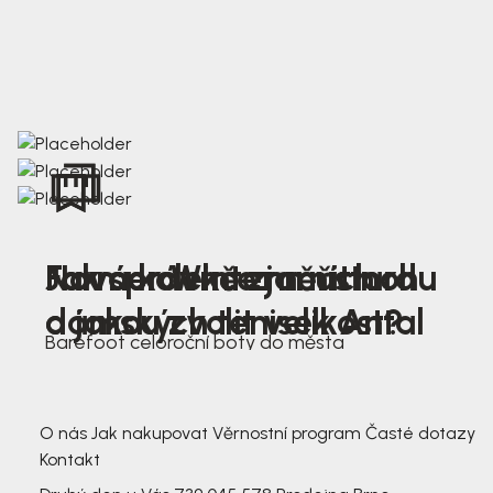
Nová kolekce jarních
Jak správně změřit nohu
Farmer Winter mustard
dámských tenisek Antal
a jakou zvolit velikost?
Barefoot celoroční boty do města
3 791,-
3 791,-
O nás
Jak nakupovat
Věrnostní program
Časté dotazy
Kontakt