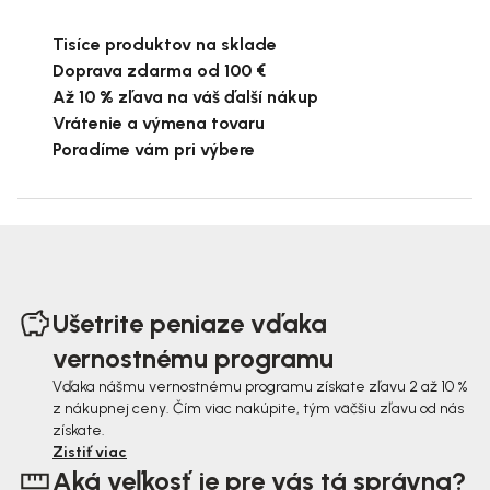
Tisíce produktov na sklade
Doprava zdarma od 100 €
Až 10 % zľava na váš ďalší nákup
Vrátenie a výmena tovaru
Poradíme vám pri výbere
Z
á
Ušetrite peniaze vďaka
p
vernostnému programu
ä
Vďaka nášmu vernostnému programu získate zľavu 2 až 10 %
z nákupnej ceny. Čím viac nakúpite, tým väčšiu zľavu od nás
t
získate.
i
Zistiť viac
Aká veľkosť je pre vás tá správna?
e