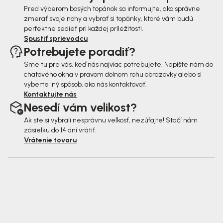
Pred výberom bosých topánok sa informujte, ako správne
zmerať svoje nohy a vybrať si topánky, ktoré vám budú
perfektne sedieť pri každej príležitosti.
Spustiť sprievodcu
Potrebujete poradiť?
Sme tu pre vás, keď nás najviac potrebujete. Napíšte nám do
chatového okna v pravom dolnom rohu obrazovky alebo si
vyberte iný spôsob, ako nás kontaktovať.
Kontaktujte nás
Nesedí vám velikost?
Ak ste si vybrali nesprávnu veľkosť, nezúfajte! Stačí nám
zásielku do 14 dní vrátiť.
Vrátenie tovaru