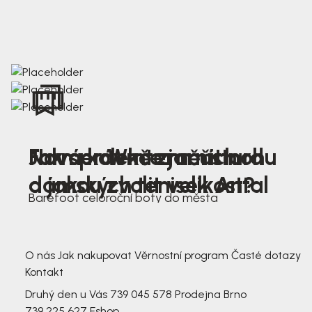
Nová kolekce jarních
Jak správně změřit nohu
Farmer Winter mustard
dámských tenisek Antal
a jakou zvolit velikost?
Barefoot celoroční boty do města
3 791,-
3 791,-
O nás
Jak nakupovat
Věrnostní program
Časté dotazy
Kontakt
Druhý den u Vás
739 045 578
Prodejna Brno
739 225 627
Eshop