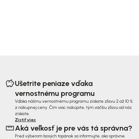
Z
á
Ušetrite peniaze vďaka
p
vernostnému programu
ä
Vďaka nášmu vernostnému programu získate zľavu 2 až 10 %
z nákupnej ceny. Čím viac nakúpite, tým väčšiu zľavu od nás
t
získate.
i
Zistiť viac
Aká veľkosť je pre vás tá správna?
e
Pred výberom bosých topánok sa informujte, ako správne