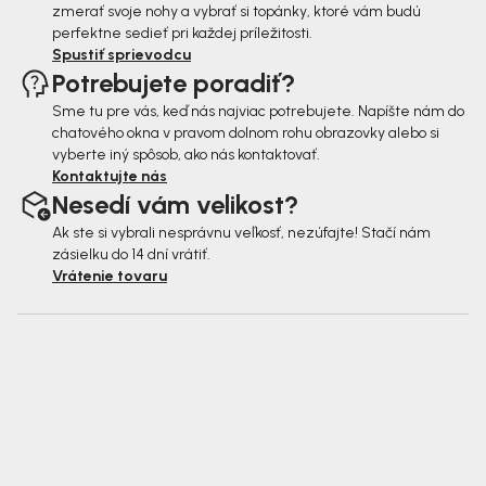
zmerať svoje nohy a vybrať si topánky, ktoré vám budú
perfektne sedieť pri každej príležitosti.
Spustiť sprievodcu
Potrebujete poradiť?
Sme tu pre vás, keď nás najviac potrebujete. Napíšte nám do
chatového okna v pravom dolnom rohu obrazovky alebo si
vyberte iný spôsob, ako nás kontaktovať.
Kontaktujte nás
Nesedí vám velikost?
Ak ste si vybrali nesprávnu veľkosť, nezúfajte! Stačí nám
zásielku do 14 dní vrátiť.
Vrátenie tovaru