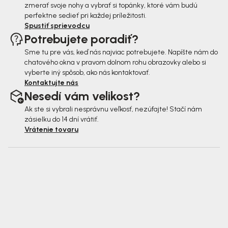
zmerať svoje nohy a vybrať si topánky, ktoré vám budú
perfektne sedieť pri každej príležitosti.
Spustiť sprievodcu
Potrebujete poradiť?
Sme tu pre vás, keď nás najviac potrebujete. Napíšte nám do
chatového okna v pravom dolnom rohu obrazovky alebo si
vyberte iný spôsob, ako nás kontaktovať.
Kontaktujte nás
Nesedí vám velikost?
Ak ste si vybrali nesprávnu veľkosť, nezúfajte! Stačí nám
zásielku do 14 dní vrátiť.
Vrátenie tovaru