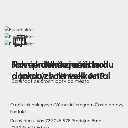
Nová kolekce jarních
Jak správně změřit nohu
Farmer Winter mustard
dámských tenisek Antal
a jakou zvolit velikost?
Barefoot celoroční boty do města
3 791,-
3 791,-
O nás
Jak nakupovat
Věrnostní program
Časté dotazy
Kontakt
Druhý den u Vás
739 045 578
Prodejna Brno
739 225 627
Eshop