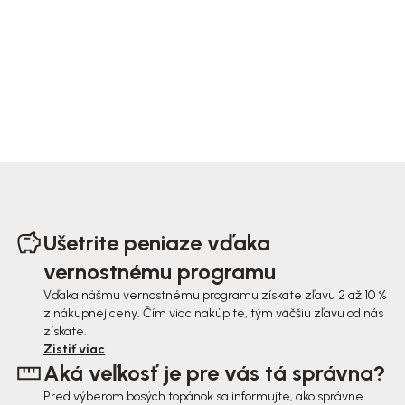
Z
á
Ušetrite peniaze vďaka
p
vernostnému programu
ä
Vďaka nášmu vernostnému programu získate zľavu 2 až 10 %
z nákupnej ceny. Čím viac nakúpite, tým väčšiu zľavu od nás
t
získate.
i
Zistiť viac
Aká veľkosť je pre vás tá správna?
e
Pred výberom bosých topánok sa informujte, ako správne