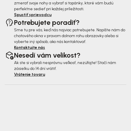
zmerať svoje nohy a vybrať si topánky, ktoré vám budú
perfektne sedieť pri každej príležitosti.
Spustiť sprievodcu
Potrebujete poradiť?
Sme tu pre vás, keď nás najviac potrebujete. Napíšte nám do
chatového okna v pravom dolnom rohu obrazovky alebo si
vyberte iný spôsob, ako nás kontaktovať.
Kontaktujte nás
Nesedí vám velikost?
Ak ste si vybrali nesprávnu veľkosť, nezúfajte! Stačí nám
zásielku do 14 dní vrátiť.
Vrátenie tovaru