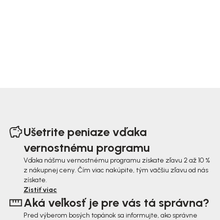
Z
á
Ušetrite peniaze vďaka
p
vernostnému programu
ä
Vďaka nášmu vernostnému programu získate zľavu 2 až 10 %
z nákupnej ceny. Čím viac nakúpite, tým väčšiu zľavu od nás
t
získate.
i
Zistiť viac
Aká veľkosť je pre vás tá správna?
e
Pred výberom bosých topánok sa informujte, ako správne