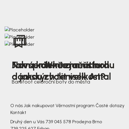
Nová kolekce jarních
Jak správně změřit nohu
Farmer Winter mustard
dámských tenisek Antal
a jakou zvolit velikost?
Barefoot celoroční boty do města
3 791,-
3 791,-
O nás
Jak nakupovat
Věrnostní program
Časté dotazy
Kontakt
Druhý den u Vás
739 045 578
Prodejna Brno
739 225 627
Eshop