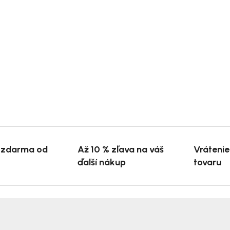
 zdarma od
Až 10 % zľava na váš
Vráteni
ďalší nákup
tovaru