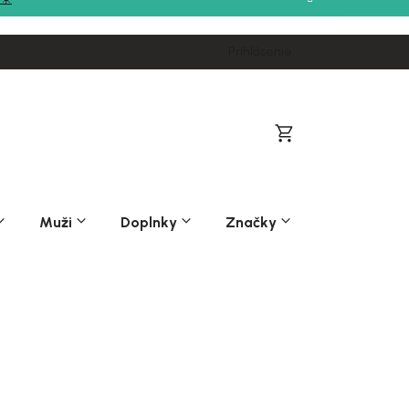
Prihlásenie
Nákupný
košík
Muži
Doplnky
Značky