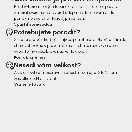
e
Pred výberom bosých topánok sa informujte, ako správne
zmerať svoje nohy a vybrať si topánky, ktoré vám budú
perfektne sedieť pri každej príležitosti.
Spustiť sprievodcu
Potrebujete poradiť?
Sme tu pre vás, keď nás najviac potrebujete. Napíšte nám do
chatového okna v pravom dolnom rohu obrazovky alebo si
vyberte iný spôsob, ako nás kontaktovať.
Kontaktujte nás
Nesedí vám velikost?
Ak ste si vybrali nesprávnu veľkosť, nezúfajte! Stačí nám
zásielku do 14 dní vrátiť.
Vrátenie tovaru