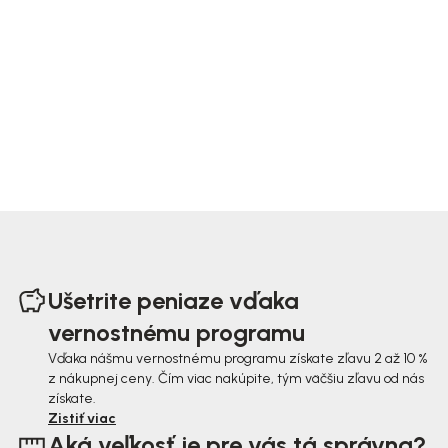
Z
á
Ušetrite peniaze vďaka
p
vernostnému programu
ä
Vďaka nášmu vernostnému programu získate zľavu 2 až 10 %
z nákupnej ceny. Čím viac nakúpite, tým väčšiu zľavu od nás
t
získate.
i
Zistiť viac
Aká veľkosť je pre vás tá správna?