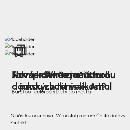
Nová kolekce jarních
Jak správně změřit nohu
Farmer Winter mustard
dámských tenisek Antal
a jakou zvolit velikost?
Barefoot celoroční boty do města
3 791,-
3 791,-
O nás
Jak nakupovat
Věrnostní program
Časté dotazy
Kontakt