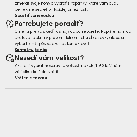
zmerať svoje nohy a vybrať si topánky, ktoré vám budú
perfektne sedieť pri každej príležitosti.
Spustiť sprievodcu
Potrebujete poradiť?
Sme tu pre vás, keď nás najviac potrebujete. Napíšte nám do
chatového okna v pravom dolnom rohu obrazovky alebo si
vyberte iný spôsob, ako nás kontaktovať.
Kontaktujte nás
Nesedí vám velikost?
Ak ste si vybrali nesprávnu veľkosť, nezúfajte! Stačí nám
zásielku do 14 dní vrátiť.
Vrátenie tovaru