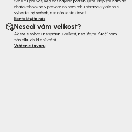
Sme tu pre vás, keď nás najviac potrebujete. Napíšte nám do
chatového okna v pravom dolnom rohu obrazovky alebo si
vyberte iný spôsob, ako nás kontaktovať.
Kontaktujte nás
Nesedí vám velikost?
Ak ste si vybrali nesprávnu veľkosť, nezúfajte! Stačí nám
zásielku do 14 dní vrátiť.
Vrátenie tovaru