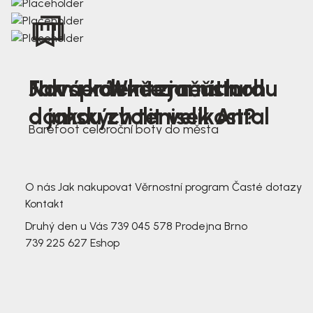
Nová kolekce jarních
Jak správně změřit nohu
Farmer Winter mustard
dámských tenisek Antal
a jakou zvolit velikost?
Barefoot celoroční boty do města
3 791,-
3 791,-
O nás
Jak nakupovat
Věrnostní program
Časté dotazy
Kontakt
Druhý den u Vás
739 045 578
Prodejna Brno
739 225 627
Eshop