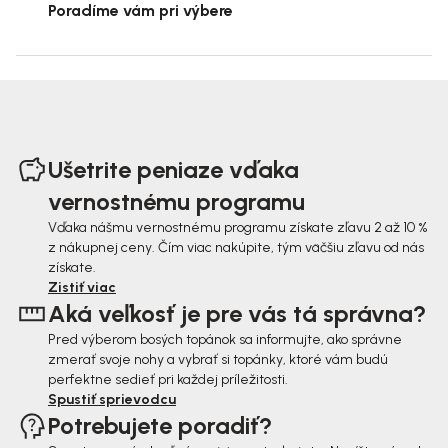
Poradíme vám pri výbere
Z
á
Ušetrite peniaze vďaka
p
vernostnému programu
ä
Vďaka nášmu vernostnému programu získate zľavu 2 až 10 %
z nákupnej ceny. Čím viac nakúpite, tým väčšiu zľavu od nás
t
získate.
i
Zistiť viac
Aká veľkosť je pre vás tá správna?
e
Pred výberom bosých topánok sa informujte, ako správne
zmerať svoje nohy a vybrať si topánky, ktoré vám budú
perfektne sedieť pri každej príležitosti.
Spustiť sprievodcu
Potrebujete poradiť?