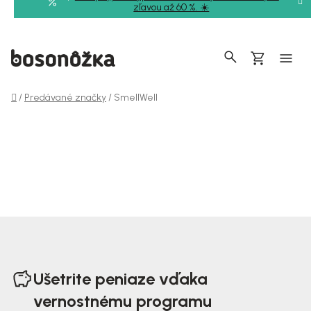
Prejsť
zľavou až 60 %. ☀️
na
obsah
Hľadať
Nákupný
košík
Domov
/
Predávané značky
/
SmellWell
Z
á
Ušetrite peniaze vďaka
p
vernostnému programu