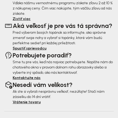
ä
Vďaka nášmu vernostnému programu získate zľavu 2 až 10 %
z nákupnej ceny. Čím viac nakúpite, tým väčšiu zľavu od nás
t
získate.
i
Zistiť viac
Aká veľkosť je pre vás tá správna?
e
Pred výberom bosých topánok sa informujte, ako správne
zmerať svoje nohy a vybrať si topánky, ktoré vám budú
perfektne sedieť pri každej príležitosti.
Spustiť sprievodcu
Potrebujete poradiť?
Sme tu pre vás, keď nás najviac potrebujete. Napíšte nám do
chatového okna v pravom dolnom rohu obrazovky alebo si
vyberte iný spôsob, ako nás kontaktovať.
Kontaktujte nás
Nesedí vám velikost?
Ak ste si vybrali nesprávnu veľkosť, nezúfajte! Stačí nám
zásielku do 14 dní vrátiť.
Vrátenie tovaru