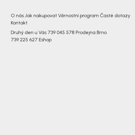
3 791,-
3 791,-
O nás
Jak nakupovat
Věrnostní program
Časté dotazy
Kontakt
Druhý den u Vás
739 045 578
Prodejna Brno
739 225 627
Eshop