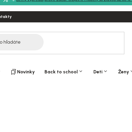
ntakty
y
Novinky
Back to school
Deti
Ženy