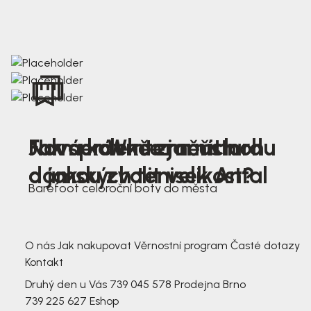
Nová kolekce jarních
Jak správně změřit nohu
Farmer Winter mustard
dámských tenisek Antal
a jakou zvolit velikost?
Barefoot celoroční boty do města
3 791,-
3 791,-
O nás
Jak nakupovat
Věrnostní program
Časté dotazy
Kontakt
Druhý den u Vás
739 045 578
Prodejna Brno
739 225 627
Eshop