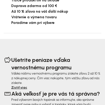
Tisíce produktov na sklade
Doprava zdarma od 100 €
Až 10 % zľava na váš ďalší nákup
Vrátenie a výmena tovaru
Poradíme vám pri výbere
Z
á
Ušetrite peniaze vďaka
p
vernostnému programu
ä
Vďaka nášmu vernostnému programu získate zľavu 2 až 10 %
z nákupnej ceny. Čím viac nakúpite, tým väčšiu zľavu od nás
t
získate.
i
Zistiť viac
Aká veľkosť je pre vás tá správna?
e
Pred výberom bosých topánok sa informujte, ako správne
zmerať svoje nohy a vybrať si topánky, ktoré vám budú