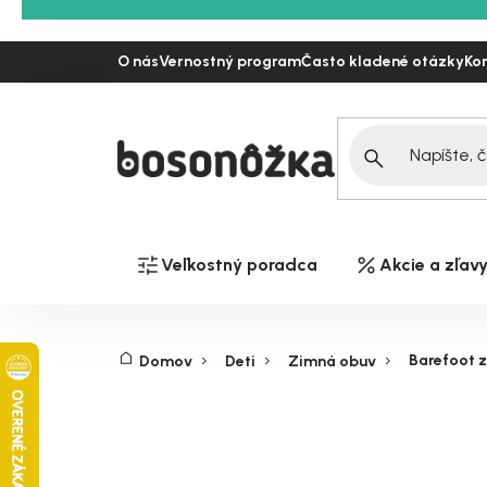
Prejsť
na
O nás
Vernostný program
Často kladené otázky
Ko
obsah
Veľkostný poradca
Akcie a zľav
Barefoot 
Domov
Deti
Zimná obuv