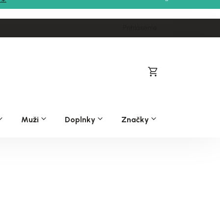
Prihlásenie
Nákupný
košík
Muži
Doplnky
Značky