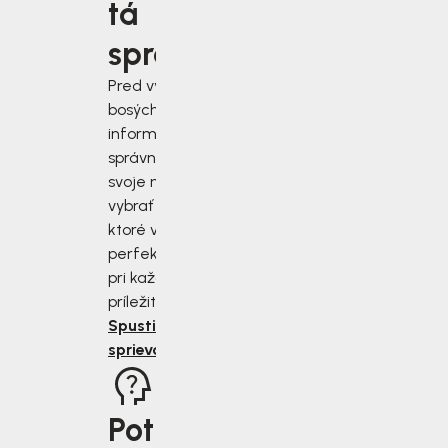
tá
správna?
Pred výberom
bosých topánok sa
informujte, ako
správne zmerať
svoje nohy a
vybrať si topánky,
ktoré vám budú
perfektne sedieť
pri každej
príležitosti.
Spustiť
sprievodcu
Potrebujete