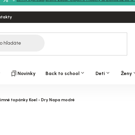
ntakty
y
Novinky
Back to school
Deti
Ženy
zimné topánky Koel - Dry Napa modré