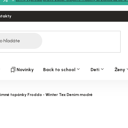
ntakty
y
Novinky
Back to school
Deti
Ženy
zimné topánky Froddo - Winter Tex Denim modré