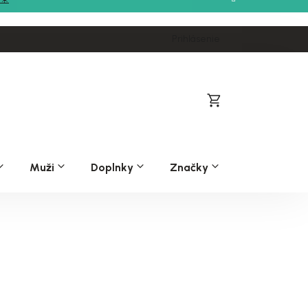
Prihlásenie
Nákupný
košík
Muži
Doplnky
Značky