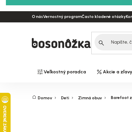
Prejsť
na
O nás
Vernostný program
Často kladené otázky
Ko
obsah
Veľkostný poradca
Akcie a zľav
Barefoot 
Domov
Deti
Zimná obuv