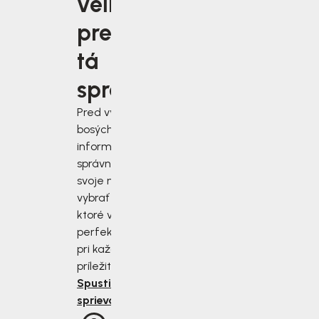
veľkosť je
pre vás
tá
správna?
Pred výberom
bosých topánok sa
informujte, ako
správne zmerať
svoje nohy a
vybrať si topánky,
ktoré vám budú
perfektne sedieť
pri každej
príležitosti.
Spustiť
sprievodcu