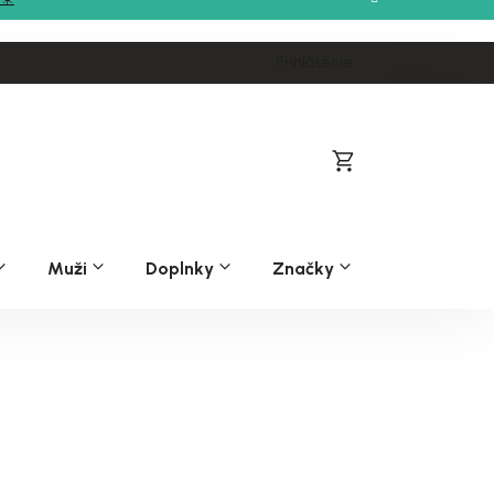
Prihlásenie
Nákupný
košík
Muži
Doplnky
Značky