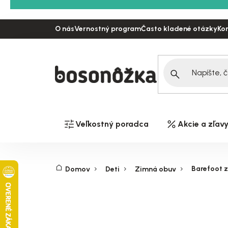
Prejsť
na
O nás
Vernostný program
Často kladené otázky
Ko
obsah
Veľkostný poradca
Akcie a zľav
Barefoot z
Domov
Deti
Zimná obuv