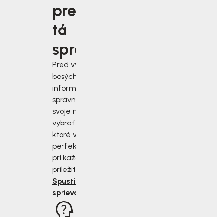
pre vás
tá
správna?
Pred výberom
bosých topánok sa
informujte, ako
správne zmerať
svoje nohy a
vybrať si topánky,
ktoré vám budú
perfektne sedieť
pri každej
príležitosti.
Spustiť
sprievodcu