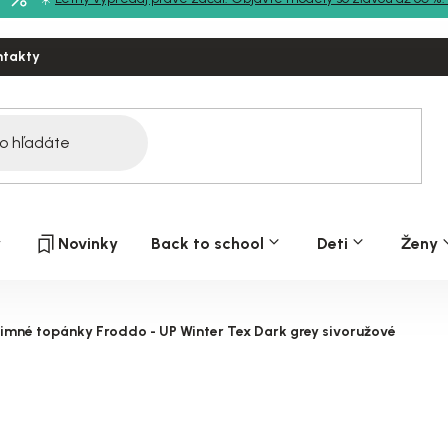
ntakty
y
Novinky
Back to school
Deti
Ženy
imné topánky Froddo - UP Winter Tex Dark grey sivoružové