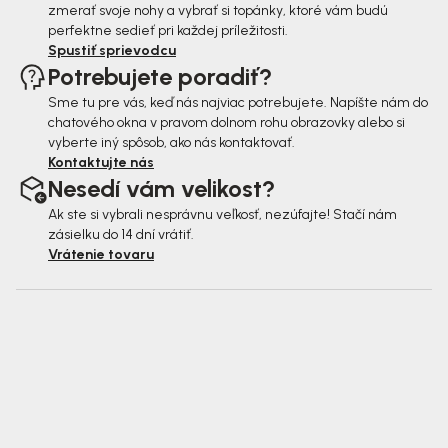
zmerať svoje nohy a vybrať si topánky, ktoré vám budú
perfektne sedieť pri každej príležitosti.
Spustiť sprievodcu
Potrebujete poradiť?
Sme tu pre vás, keď nás najviac potrebujete. Napíšte nám do
chatového okna v pravom dolnom rohu obrazovky alebo si
vyberte iný spôsob, ako nás kontaktovať.
Kontaktujte nás
Nesedí vám velikost?
Ak ste si vybrali nesprávnu veľkosť, nezúfajte! Stačí nám
zásielku do 14 dní vrátiť.
Vrátenie tovaru