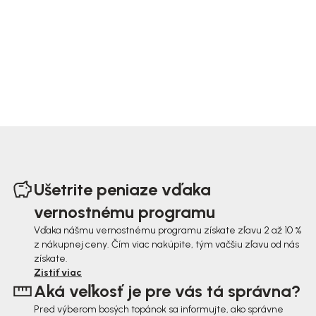
Z
á
Ušetrite peniaze vďaka
p
vernostnému programu
ä
Vďaka nášmu vernostnému programu získate zľavu 2 až 10 %
z nákupnej ceny. Čím viac nakúpite, tým väčšiu zľavu od nás
t
získate.
i
Zistiť viac
Aká veľkosť je pre vás tá správna?
e
Pred výberom bosých topánok sa informujte, ako správne