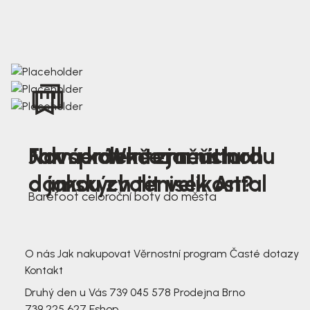
Nová kolekce jarních
Jak správně změřit nohu
Farmer Winter mustard
dámských tenisek Antal
a jakou zvolit velikost?
Barefoot celoroční boty do města
3 791,-
3 791,-
O nás
Jak nakupovat
Věrnostní program
Časté dotazy
Kontakt
Druhý den u Vás
739 045 578
Prodejna Brno
739 225 627
Eshop