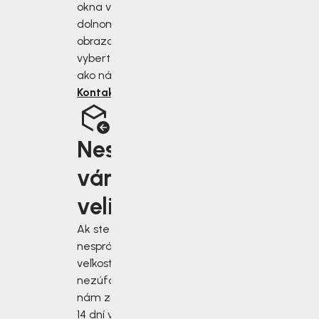
okna v pravom
dolnom rohu
obrazovky alebo si
vyberte iný spôsob,
ako nás kontaktovať.
Kontaktujte nás
Nesedí
vám
velikost?
Ak ste si vybrali
nesprávnu
veľkosť,
nezúfajte! Stačí
nám zásielku do
14 dní vrátiť.