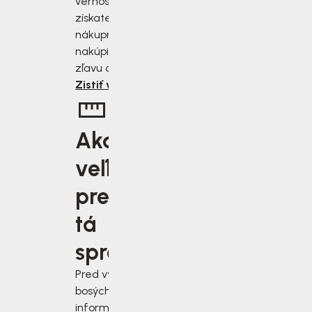
vernostnému programu
získate zľavu 2 až 10 % z
nákupnej ceny. Čím viac
nakúpite, tým väčšiu
zľavu od nás získate.
Zistiť viac
Aká
veľkosť je
pre vás
tá
správna?
Pred výberom
bosých topánok sa
informujte, ako