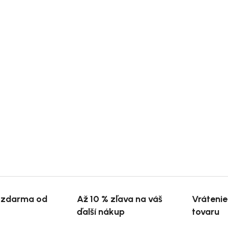
 zdarma od
Až 10 % zľava na váš
Vráteni
ďalší nákup
tovaru