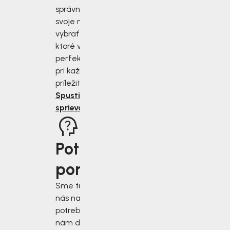
správne zmerať
svoje nohy a
vybrať si topánky,
ktoré vám budú
perfektne sedieť
pri každej
príležitosti.
Spustiť
sprievodcu
Potrebujete
poradiť?
Sme tu pre vás, keď
nás najviac
potrebujete. Napíšte
nám do chatového