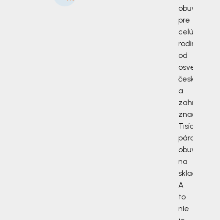
obuv
pre
celú
rodinu
od
osvedčený
českých
a
zahraničný
značiek.
Tisíce
párov
obuvi
na
sklade.
A
to
nie