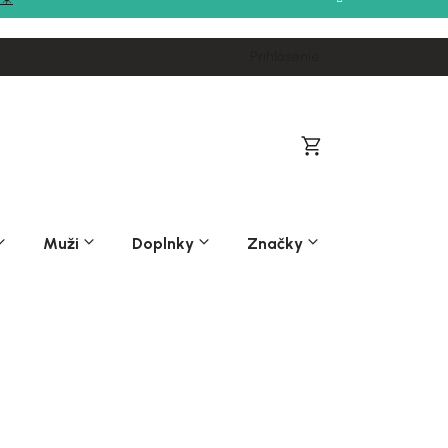
Prihlásenie
Nákupný
košík
Muži
Doplnky
Značky