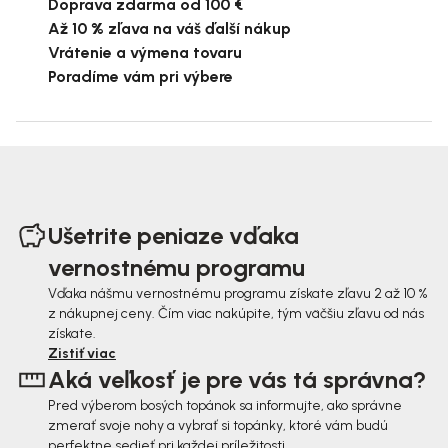
Doprava zdarma od 100 €
Až 10 % zľava na váš ďalší nákup
Vrátenie a výmena tovaru
Poradíme vám pri výbere
Z
á
Ušetrite peniaze vďaka
p
vernostnému programu
ä
Vďaka nášmu vernostnému programu získate zľavu 2 až 10 %
z nákupnej ceny. Čím viac nakúpite, tým väčšiu zľavu od nás
t
získate.
i
Zistiť viac
Aká veľkosť je pre vás tá správna?
e
Pred výberom bosých topánok sa informujte, ako správne
zmerať svoje nohy a vybrať si topánky, ktoré vám budú
perfektne sedieť pri každej príležitosti.