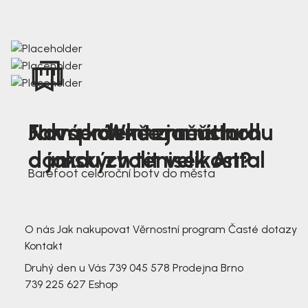
Nová kolekce jarních
Jak správně změřit nohu
Farmer Winter mustard
dámských tenisek Antal
a jakou zvolit velikost?
Barefoot celoroční boty do města
3 791,-
3 791,-
O nás
Jak nakupovat
Věrnostní program
Časté dotazy
Kontakt
Druhý den u Vás
739 045 578
Prodejna Brno
739 225 627
Eshop