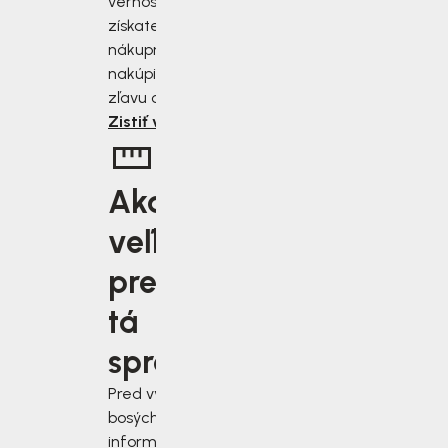
vernostnému programu
získate zľavu 2 až 10 % z
nákupnej ceny. Čím viac
nakúpite, tým väčšiu
zľavu od nás získate.
Zistiť viac
Aká
veľkosť je
pre vás
tá
správna?
Pred výberom
bosých topánok sa
informujte, ako