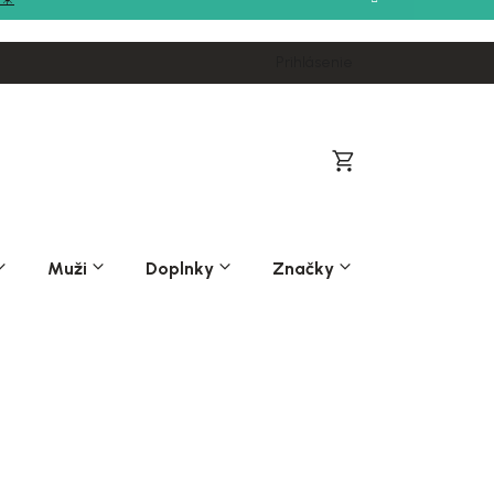
Prihlásenie
Nákupný
košík
Muži
Doplnky
Značky