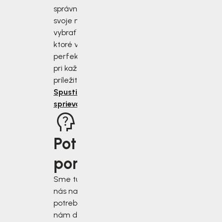
správne zmerať
svoje nohy a
vybrať si topánky,
ktoré vám budú
perfektne sedieť
pri každej
príležitosti.
Spustiť
sprievodcu
Potrebujete
poradiť?
Sme tu pre vás, keď
nás najviac
potrebujete. Napíšte
nám do chatového