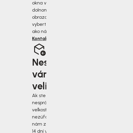
okna v pravom
dolnom rohu
obrazovky alebo si
vyberte iný spôsob,
ako nás kontaktovať.
Kontaktujte nás
Nesedí
vám
velikost?
Ak ste si vybrali
nesprávnu
veľkosť,
nezúfajte! Stačí
nám zásielku do
14 dní vrátiť.