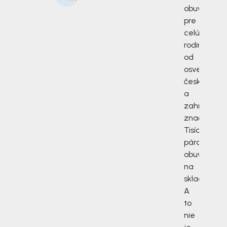
obuv
pre
celú
rodinu
od
osvedčený
českých
a
zahraničný
značiek.
Tisíce
párov
obuvi
na
sklade.
A
to
nie