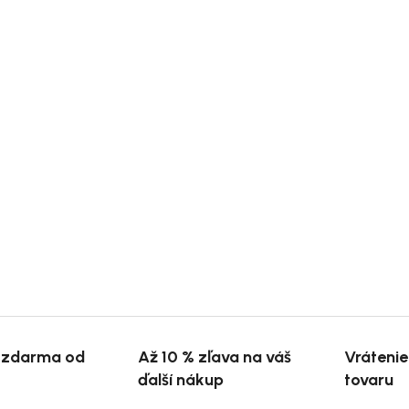
 zdarma od
Až 10 % zľava na váš
Vráteni
ďalší nákup
tovaru