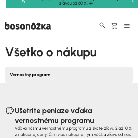
Prejsť
zľavou až 60 %. ☀️
na
obsah
Hľadať
Nákupný
košík
Všetko o nákupu
V
Vernostný program
ý
p
Z
i
á
Ušetrite peniaze vďaka
s
p
vernostnému programu
č
ä
Vďaka nášmu vernostnému programu získate zľavu 2 až 10 %
l
z nákupnej ceny. Čím viac nakúpite, tým väčšiu zľavu od nás
t