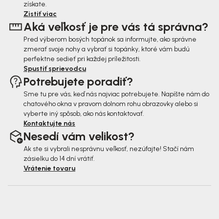
získate.
á
i
Zistiť viac
n
Aká veľkosť je pre vás tá správna?
e
k
Pred výberom bosých topánok sa informujte, ako správne
zmerať svoje nohy a vybrať si topánky, ktoré vám budú
o
perfektne sedieť pri každej príležitosti.
v
Spustiť sprievodcu
Potrebujete poradiť?
Sme tu pre vás, keď nás najviac potrebujete. Napíšte nám do
chatového okna v pravom dolnom rohu obrazovky alebo si
vyberte iný spôsob, ako nás kontaktovať.
Kontaktujte nás
Nesedí vám velikost?
Ak ste si vybrali nesprávnu veľkosť, nezúfajte! Stačí nám
zásielku do 14 dní vrátiť.
Vrátenie tovaru