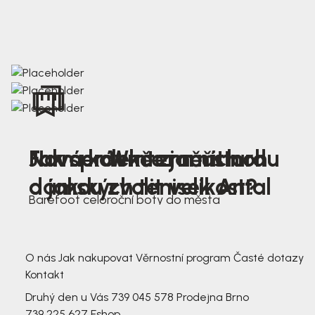
Nová kolekce jarních
Jak správně změřit nohu
Farmer Winter mustard
dámských tenisek Antal
a jakou zvolit velikost?
Barefoot celoroční boty do města
3 791,-
3 791,-
O nás
Jak nakupovat
Věrnostní program
Časté dotazy
Kontakt
Druhý den u Vás
739 045 578
Prodejna Brno
739 225 627
Eshop