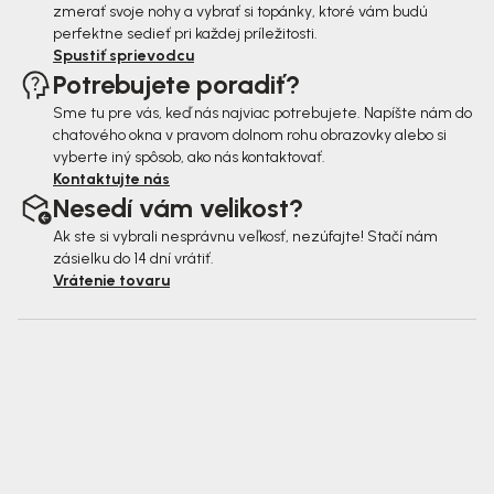
zmerať svoje nohy a vybrať si topánky, ktoré vám budú
perfektne sedieť pri každej príležitosti.
Spustiť sprievodcu
Potrebujete poradiť?
Sme tu pre vás, keď nás najviac potrebujete. Napíšte nám do
chatového okna v pravom dolnom rohu obrazovky alebo si
vyberte iný spôsob, ako nás kontaktovať.
Kontaktujte nás
Nesedí vám velikost?
Ak ste si vybrali nesprávnu veľkosť, nezúfajte! Stačí nám
zásielku do 14 dní vrátiť.
Vrátenie tovaru