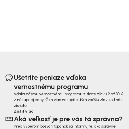
Z
á
Ušetrite peniaze vďaka
p
vernostnému programu
ä
Vďaka nášmu vernostnému programu získate zľavu 2 až 10 %
z nákupnej ceny. Čím viac nakúpite, tým väčšiu zľavu od nás
t
získate.
i
Zistiť viac
Aká veľkosť je pre vás tá správna?
e
Pred výberom bosých topánok sa informujte, ako správne