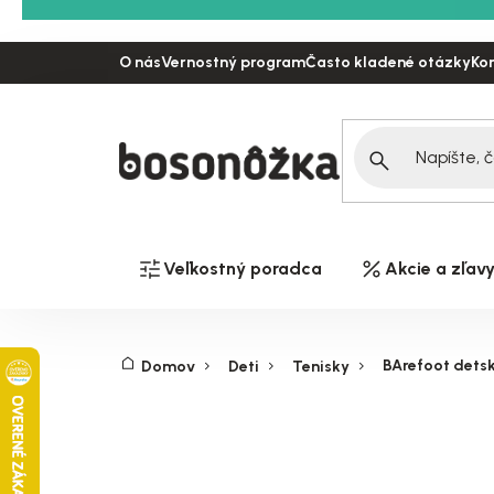
Prejsť
na
O nás
Vernostný program
Často kladené otázky
Ko
obsah
Veľkostný poradca
Akcie a zľav
BArefoot detské
Domov
Deti
Tenisky