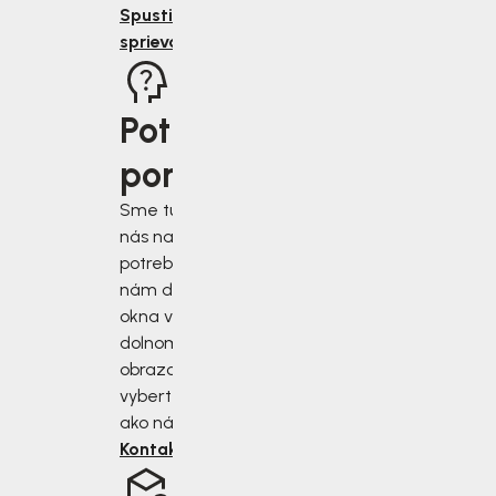
Spustiť
sprievodcu
Potrebujete
poradiť?
Sme tu pre vás, keď
nás najviac
potrebujete. Napíšte
nám do chatového
okna v pravom
dolnom rohu
obrazovky alebo si
vyberte iný spôsob,
ako nás kontaktovať.
Kontaktujte nás