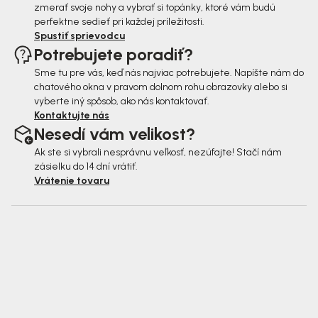
zmerať svoje nohy a vybrať si topánky, ktoré vám budú
perfektne sedieť pri každej príležitosti.
Spustiť sprievodcu
Potrebujete poradiť?
Sme tu pre vás, keď nás najviac potrebujete. Napíšte nám do
chatového okna v pravom dolnom rohu obrazovky alebo si
vyberte iný spôsob, ako nás kontaktovať.
Kontaktujte nás
Nesedí vám velikost?
Ak ste si vybrali nesprávnu veľkosť, nezúfajte! Stačí nám
zásielku do 14 dní vrátiť.
Vrátenie tovaru