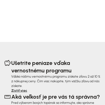
Z
á
Ušetrite peniaze vďaka
p
vernostnému programu
ä
Vďaka nášmu vernostnému programu získate zľavu 2 až 10 %
z nákupnej ceny. Čím viac nakúpite, tým väčšiu zľavu od nás
t
získate.
i
Zistiť viac
Aká veľkosť je pre vás tá správna?
e
Pred výberom bosých topánok sa informujte, ako správne