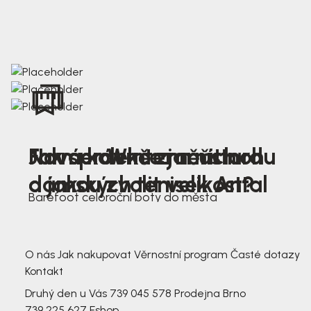
Nová kolekce jarních
Jak správně změřit nohu
Farmer Winter mustard
dámských tenisek Antal
a jakou zvolit velikost?
Barefoot celoroční boty do města
3 791,-
3 791,-
O nás
Jak nakupovat
Věrnostní program
Časté dotazy
Kontakt
Druhý den u Vás
739 045 578
Prodejna Brno
739 225 627
Eshop