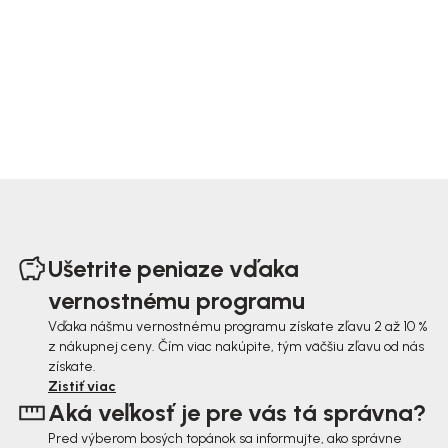
Z
á
Ušetrite peniaze vďaka
p
vernostnému programu
ä
Vďaka nášmu vernostnému programu získate zľavu 2 až 10 %
z nákupnej ceny. Čím viac nakúpite, tým väčšiu zľavu od nás
t
získate.
i
Zistiť viac
Aká veľkosť je pre vás tá správna?
e
Pred výberom bosých topánok sa informujte, ako správne