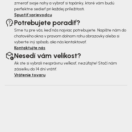
zmerať svoje nohy a vybrať si topánky, ktoré vám budú
perfektne sedieť pri každej príležitosti.
Spustiť sprievodcu
Potrebujete poradiť?
Sme tu pre vás, keď nás najviac potrebujete. Napíšte nám do
chatového okna v pravom dolnom rohu obrazovky alebo si
vyberte iný spôsob, ako nás kontaktovať.
Kontaktujte nás
Nesedí vám velikost?
Ak ste si vybrali nesprávnu veľkosť, nezúfajte! Stačí nám
zásielku do 14 dní vrátiť.
Vrátenie tovaru