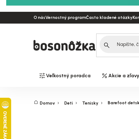
Prejsť
na
O nás
Vernostný program
Často kladené otázky
Ko
obsah
Veľkostný poradca
Akcie a zľav
Barefoot detsk
Domov
Deti
Tenisky