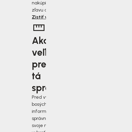
nakúpite, tým väčšiu
zľavu od nás získate.
Zistiť viac
Aká
veľkosť je
pre vás
tá
správna?
Pred výberom
bosých topánok sa
informujte, ako
správne zmerať
svoje nohy a