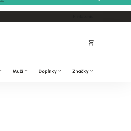
Prihlásenie
Nákupný
košík
Muži
Doplnky
Značky