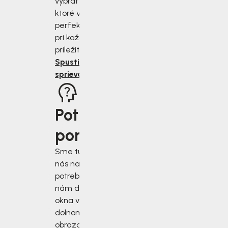
vybrať si topánky,
ktoré vám budú
perfektne sedieť
pri každej
príležitosti.
Spustiť
sprievodcu
Potrebujete
poradiť?
Sme tu pre vás, keď
nás najviac
potrebujete. Napíšte
nám do chatového
okna v pravom
dolnom rohu
obrazovky alebo si