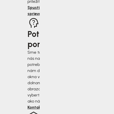
príležitosti.
Spustiť
sprievodcu
Potrebujete
poradiť?
Sme tu pre vás, keď
nás najviac
potrebujete. Napíšte
nám do chatového
okna v pravom
dolnom rohu
obrazovky alebo si
vyberte iný spôsob,
ako nás kontaktovať.
Kontaktujte nás