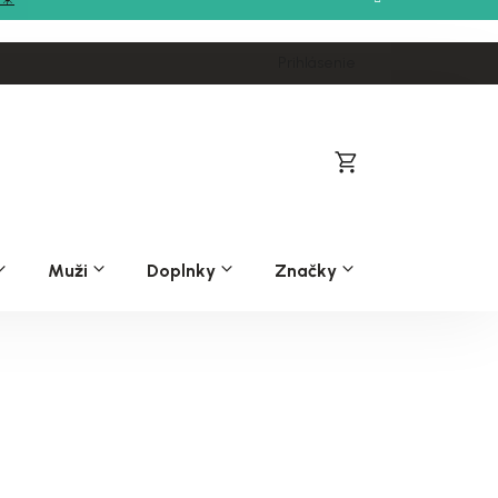
Prihlásenie
Nákupný
košík
Muži
Doplnky
Značky