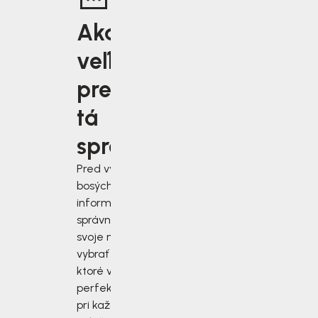
Aká
veľkosť je
pre vás
tá
správna?
Pred výberom
bosých topánok sa
informujte, ako
správne zmerať
svoje nohy a
vybrať si topánky,
ktoré vám budú
perfektne sedieť
pri každej