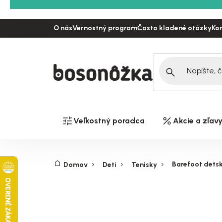
Prejsť
na
O nás
Vernostný program
Často kladené otázky
Ko
obsah
Veľkostný poradca
Akcie a zľav
Barefoot detsk
Domov
Deti
Tenisky