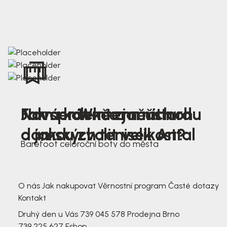
Nová kolekce jarních
Jak správně změřit nohu
Farmer Winter mustard
dámských tenisek Antal
a jakou zvolit velikost?
Barefoot celoroční boty do města
3 791,-
3 791,-
O nás
Jak nakupovat
Věrnostní program
Časté dotazy
Kontakt
Druhý den u Vás
739 045 578
Prodejna Brno
739 225 627
Eshop