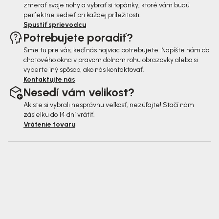
zmerať svoje nohy a vybrať si topánky, ktoré vám budú
perfektne sedieť pri každej príležitosti.
Spustiť sprievodcu
Potrebujete poradiť?
Sme tu pre vás, keď nás najviac potrebujete. Napíšte nám do
chatového okna v pravom dolnom rohu obrazovky alebo si
vyberte iný spôsob, ako nás kontaktovať.
Kontaktujte nás
Nesedí vám velikost?
Ak ste si vybrali nesprávnu veľkosť, nezúfajte! Stačí nám
zásielku do 14 dní vrátiť.
Vrátenie tovaru