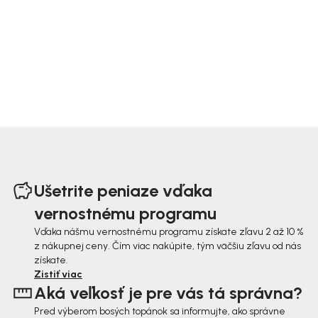
Z
á
Ušetrite peniaze vďaka
p
vernostnému programu
ä
Vďaka nášmu vernostnému programu získate zľavu 2 až 10 %
z nákupnej ceny. Čím viac nakúpite, tým väčšiu zľavu od nás
t
získate.
i
Zistiť viac
Aká veľkosť je pre vás tá správna?
e
Pred výberom bosých topánok sa informujte, ako správne