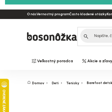
Prejsť
na
O nás
Vernostný program
Často kladené otázky
Ko
obsah
Veľkostný poradca
Akcie a zľav
Barefoot detsk
Domov
Deti
Tenisky