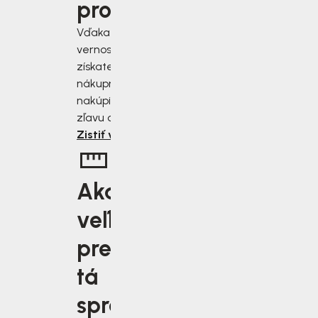
programu
Vďaka nášmu
vernostnému programu
získate zľavu 2 až 10 % z
nákupnej ceny. Čím viac
nakúpite, tým väčšiu
zľavu od nás získate.
Zistiť viac
Aká
veľkosť je
pre vás
tá
správna?