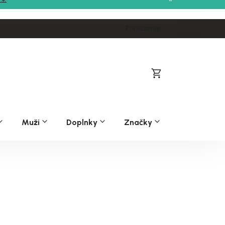
Prihlásenie
Nákupný
košík
Muži
Doplnky
Značky