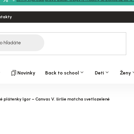
ntakty
y
Novinky
Back to school
Deti
Ženy
é plátenky Igor – Canvas V. širšie matcha svetlozelené