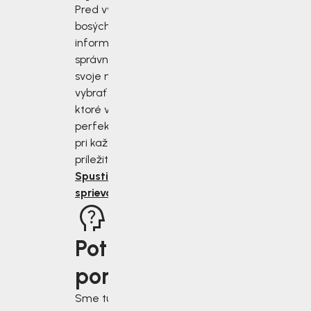
Pred výberom
bosých topánok sa
informujte, ako
správne zmerať
svoje nohy a
vybrať si topánky,
ktoré vám budú
perfektne sedieť
pri každej
príležitosti.
Spustiť
sprievodcu
Potrebujete
poradiť?
Sme tu pre vás, keď