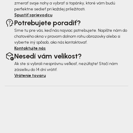
zmerať svoje nohy a vybrať si topánky, ktoré vám budú
perfektne sedieť pri každej príležitosti.
Spustiť sprievodcu
Potrebujete poradiť?
Sme tu pre vás, keď nás najviac potrebujete. Napíšte nám do
chatového okna v pravom dolnom rohu obrazovky alebo si
vyberte iný spôsob, ako nás kontaktovať.
Kontaktujte nás
Nesedí vám velikost?
Ak ste si vybrali nesprávnu veľkosť, nezúfajte! Stačí nám
zásielku do 14 dní vrátiť.
Vrátenie tovaru