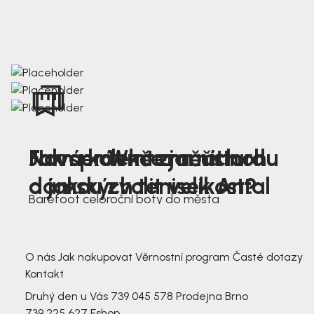
Nová kolekce jarních
Jak správně změřit nohu
Farmer Winter mustard
dámských tenisek Antal
a jakou zvolit velikost?
Barefoot celoroční boty do města
3 791,-
3 791,-
O nás
Jak nakupovat
Věrnostní program
Časté dotazy
Kontakt
Druhý den u Vás
739 045 578
Prodejna Brno
739 225 627
Eshop