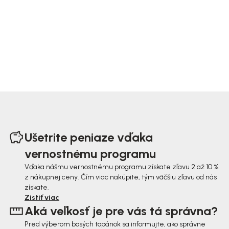
Z
á
Ušetrite peniaze vďaka
p
vernostnému programu
ä
Vďaka nášmu vernostnému programu získate zľavu 2 až 10 %
z nákupnej ceny. Čím viac nakúpite, tým väčšiu zľavu od nás
t
získate.
i
Zistiť viac
Aká veľkosť je pre vás tá správna?
e
Pred výberom bosých topánok sa informujte, ako správne