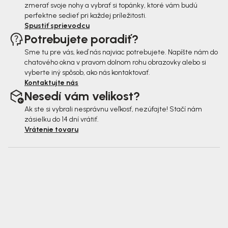
zmerať svoje nohy a vybrať si topánky, ktoré vám budú
perfektne sedieť pri každej príležitosti.
Spustiť sprievodcu
Potrebujete poradiť?
Sme tu pre vás, keď nás najviac potrebujete. Napíšte nám do
chatového okna v pravom dolnom rohu obrazovky alebo si
vyberte iný spôsob, ako nás kontaktovať.
Kontaktujte nás
Nesedí vám velikost?
Ak ste si vybrali nesprávnu veľkosť, nezúfajte! Stačí nám
zásielku do 14 dní vrátiť.
Vrátenie tovaru