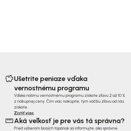
Z
á
Ušetrite peniaze vďaka
p
vernostnému programu
ä
Vďaka nášmu vernostnému programu získate zľavu 2 až 10 %
z nákupnej ceny. Čím viac nakúpite, tým väčšiu zľavu od nás
t
získate.
i
Zistiť viac
Aká veľkosť je pre vás tá správna?
e
Pred výberom bosých topánok sa informujte, ako správne