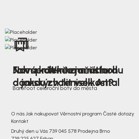
Nová kolekce jarních
Jak správně změřit nohu
Farmer Winter mustard
dámských tenisek Antal
a jakou zvolit velikost?
Barefoot celoroční boty do města
3 791,-
3 791,-
O nás
Jak nakupovat
Věrnostní program
Časté dotazy
Kontakt
Druhý den u Vás
739 045 578
Prodejna Brno
739 225 627
Eshop