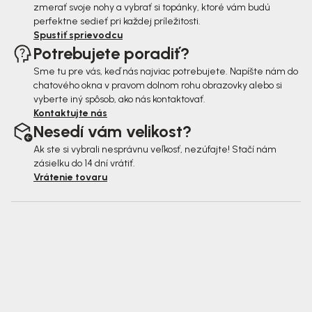
zmerať svoje nohy a vybrať si topánky, ktoré vám budú
perfektne sedieť pri každej príležitosti.
Spustiť sprievodcu
Potrebujete poradiť?
Sme tu pre vás, keď nás najviac potrebujete. Napíšte nám do
chatového okna v pravom dolnom rohu obrazovky alebo si
vyberte iný spôsob, ako nás kontaktovať.
Kontaktujte nás
Nesedí vám velikost?
Ak ste si vybrali nesprávnu veľkosť, nezúfajte! Stačí nám
zásielku do 14 dní vrátiť.
Vrátenie tovaru