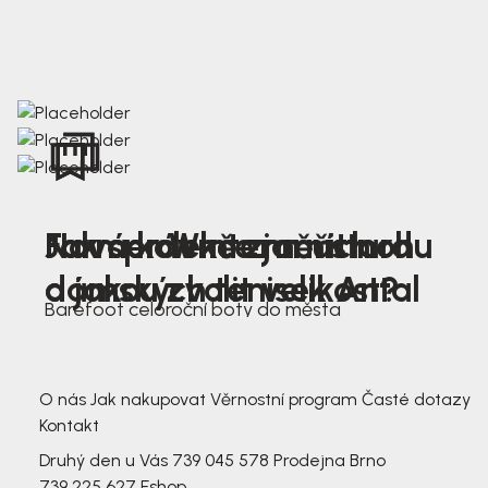
Nová kolekce jarních
Jak správně změřit nohu
Farmer Winter mustard
dámských tenisek Antal
a jakou zvolit velikost?
Barefoot celoroční boty do města
3 791,-
3 791,-
O nás
Jak nakupovat
Věrnostní program
Časté dotazy
Kontakt
Druhý den u Vás
739 045 578
Prodejna Brno
739 225 627
Eshop