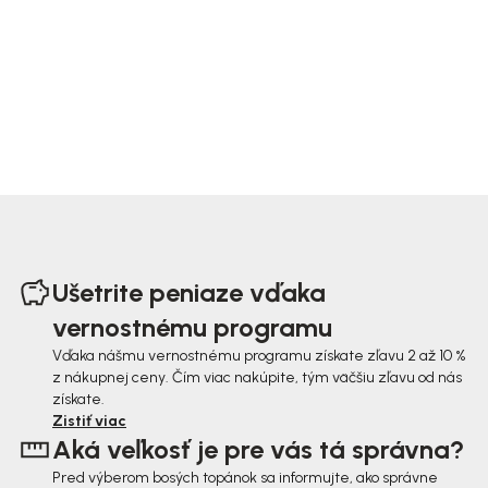
Z
á
Ušetrite peniaze vďaka
p
vernostnému programu
ä
Vďaka nášmu vernostnému programu získate zľavu 2 až 10 %
z nákupnej ceny. Čím viac nakúpite, tým väčšiu zľavu od nás
t
získate.
i
Zistiť viac
Aká veľkosť je pre vás tá správna?
e
Pred výberom bosých topánok sa informujte, ako správne