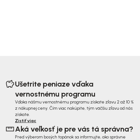
Z
á
Ušetrite peniaze vďaka
p
vernostnému programu
ä
Vďaka nášmu vernostnému programu získate zľavu 2 až 10 %
z nákupnej ceny. Čím viac nakúpite, tým väčšiu zľavu od nás
t
získate.
i
Zistiť viac
Aká veľkosť je pre vás tá správna?
e
Pred výberom bosých topánok sa informujte, ako správne