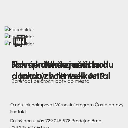
Nová kolekce jarních
Jak správně změřit nohu
Farmer Winter mustard
dámských tenisek Antal
a jakou zvolit velikost?
Barefoot celoroční boty do města
3 791,-
3 791,-
O nás
Jak nakupovat
Věrnostní program
Časté dotazy
Kontakt
Druhý den u Vás
739 045 578
Prodejna Brno
739 225 627
Eshop