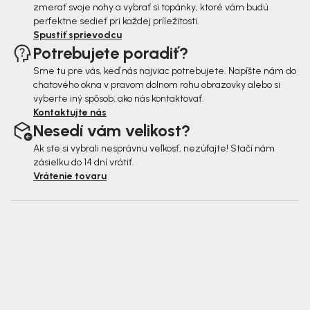
zmerať svoje nohy a vybrať si topánky, ktoré vám budú
perfektne sedieť pri každej príležitosti.
Spustiť sprievodcu
Potrebujete poradiť?
Sme tu pre vás, keď nás najviac potrebujete. Napíšte nám do
chatového okna v pravom dolnom rohu obrazovky alebo si
vyberte iný spôsob, ako nás kontaktovať.
Kontaktujte nás
Nesedí vám velikost?
Ak ste si vybrali nesprávnu veľkosť, nezúfajte! Stačí nám
zásielku do 14 dní vrátiť.
Vrátenie tovaru