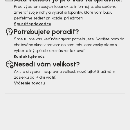
e
Pred výberom bosých topánok sa informujte, ako správne
zmerať svoje nohy a vybrať si topánky, ktoré vám budú
perfektne sedieť pri každej príležitosti.
Spustiť sprievodcu
Potrebujete poradiť?
Sme tu pre vás, keď nás najviac potrebujete. Napíšte nám do
chatového okna v pravom dolnom rohu obrazovky alebo si
vyberte iný spôsob, ako nás kontaktovať.
Kontaktujte nás
Nesedí vám velikost?
Ak ste si vybrali nesprávnu veľkosť, nezúfajte! Stačí nám
zásielku do 14 dní vrátiť.
Vrátenie tovaru