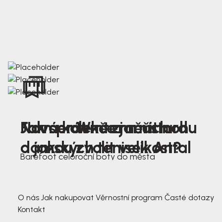
Nová kolekce jarních
Jak správně změřit nohu
Farmer Winter mustard
dámských tenisek Antal
a jakou zvolit velikost?
Barefoot celoroční boty do města
3 791,-
3 791,-
O nás
Jak nakupovat
Věrnostní program
Časté dotazy
Kontakt