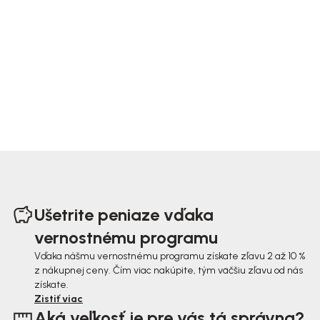
Z
á
Ušetrite peniaze vďaka
p
vernostnému programu
ä
Vďaka nášmu vernostnému programu získate zľavu 2 až 10 %
z nákupnej ceny. Čím viac nakúpite, tým väčšiu zľavu od nás
t
získate.
i
Zistiť viac
Aká veľkosť je pre vás tá správna?