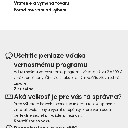
Vrátenie a výmena tovaru
Poradíme vám pri výbere
Z
á
Ušetrite peniaze vďaka
p
vernostnému programu
ä
Vďaka nášmu vernostnému programu získate zľavu 2 až 10 %
z nákupnej ceny. Čím viac nakúpite, tým väčšiu zľavu od nás
t
získate.
i
Zistiť viac
Aká veľkosť je pre vás tá správna?
e
Pred výberom bosých topánok sa informujte, ako správne
zmerať svoje nohy a vybrať si topánky, ktoré vám budú
perfektne sedieť pri každej príležitosti.
Spustiť sprievodcu