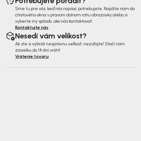
Potrebujete poradiť?
Sme tu pre vás, keď nás najviac potrebujete. Napíšte nám do
chatového okna v pravom dolnom rohu obrazovky alebo si
vyberte iný spôsob, ako nás kontaktovať.
Kontaktujte nás
Nesedí vám velikost?
Ak ste si vybrali nesprávnu veľkosť, nezúfajte! Stačí nám
zásielku do 14 dní vrátiť.
Vrátenie tovaru