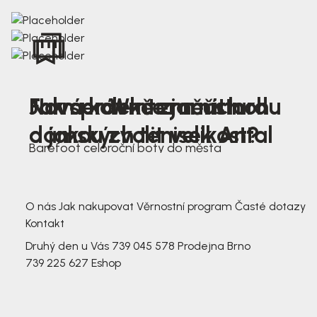
Nová kolekce jarních
Jak správně změřit nohu
Farmer Winter mustard
dámských tenisek Antal
a jakou zvolit velikost?
Barefoot celoroční boty do města
3 791,-
3 791,-
O nás
Jak nakupovat
Věrnostní program
Časté dotazy
Kontakt
Druhý den u Vás
739 045 578
Prodejna Brno
739 225 627
Eshop