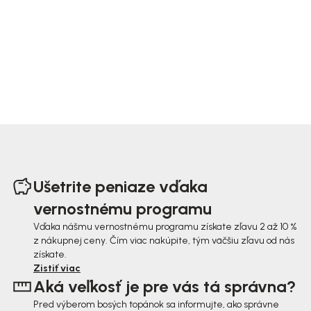
Z
á
Ušetrite peniaze vďaka
p
vernostnému programu
ä
Vďaka nášmu vernostnému programu získate zľavu 2 až 10 %
z nákupnej ceny. Čím viac nakúpite, tým väčšiu zľavu od nás
t
získate.
i
Zistiť viac
Aká veľkosť je pre vás tá správna?
e
Pred výberom bosých topánok sa informujte, ako správne