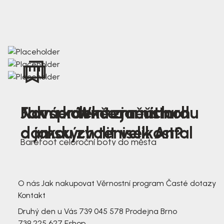
Nová kolekce jarních
Jak správně změřit nohu
Farmer Winter mustard
dámských tenisek Antal
a jakou zvolit velikost?
Barefoot celoroční boty do města
3 791,-
3 791,-
O nás
Jak nakupovat
Věrnostní program
Časté dotazy
Kontakt
Druhý den u Vás
739 045 578
Prodejna Brno
739 225 627
Eshop