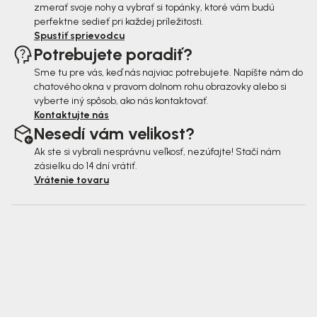
zmerať svoje nohy a vybrať si topánky, ktoré vám budú
perfektne sedieť pri každej príležitosti.
Spustiť sprievodcu
Potrebujete poradiť?
Sme tu pre vás, keď nás najviac potrebujete. Napíšte nám do
chatového okna v pravom dolnom rohu obrazovky alebo si
vyberte iný spôsob, ako nás kontaktovať.
Kontaktujte nás
Nesedí vám velikost?
Ak ste si vybrali nesprávnu veľkosť, nezúfajte! Stačí nám
zásielku do 14 dní vrátiť.
Vrátenie tovaru