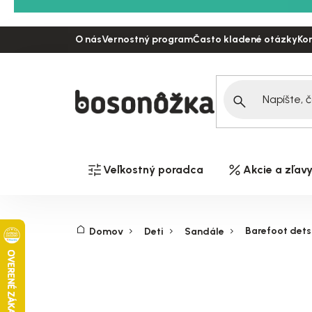
Prejsť
na
O nás
Vernostný program
Často kladené otázky
Ko
obsah
Veľkostný poradca
Akcie a zľav
Barefoot dets
Domov
Deti
Sandále