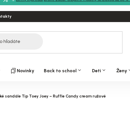
ntakty
y
Novinky
Back to school
Deti
Ženy
ké sandále Tip Toey Joey – Ruffle Candy cream ružové