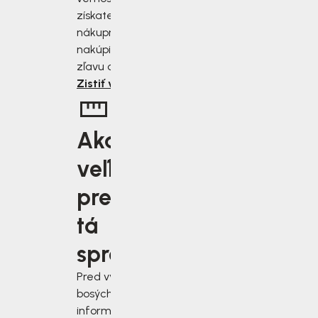
získate zľavu 2 až 10 % z
nákupnej ceny. Čím viac
nakúpite, tým väčšiu
zľavu od nás získate.
Zistiť viac
Aká
veľkosť je
pre vás
tá
správna?
Pred výberom
bosých topánok sa
informujte, ako