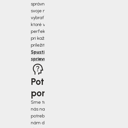
správne zmerať
svoje nohy a
vybrať si topánky,
ktoré vám budú
perfektne sedieť
pri každej
príležitosti.
Spustiť
sprievodcu
Potrebujete
poradiť?
Sme tu pre vás, keď
nás najviac
potrebujete. Napíšte
nám do chatového