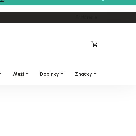
Prihlásenie
Nákupný
košík
Muži
Doplnky
Značky