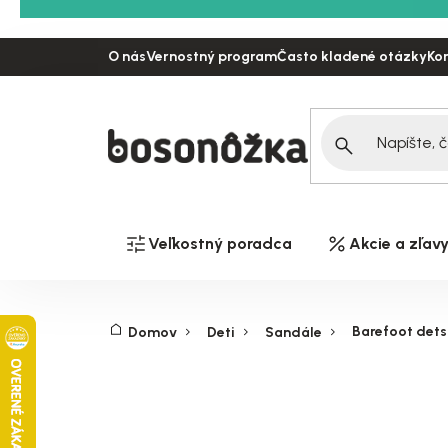
Prejsť
na
O nás
Vernostný program
Často kladené otázky
Ko
obsah
Veľkostný poradca
Akcie a zľav
Barefoot dets
Domov
Deti
Sandále