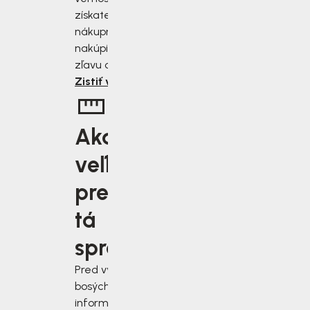
získate zľavu 2 až 10 % z
nákupnej ceny. Čím viac
nakúpite, tým väčšiu
zľavu od nás získate.
Zistiť viac
Aká
veľkosť je
pre vás
tá
správna?
Pred výberom
bosých topánok sa
informujte, ako