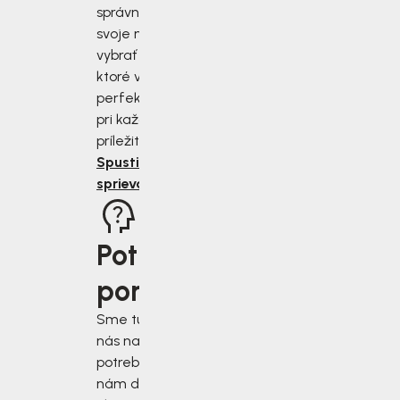
správne zmerať
svoje nohy a
vybrať si topánky,
ktoré vám budú
perfektne sedieť
pri každej
príležitosti.
Spustiť
sprievodcu
Potrebujete
poradiť?
Sme tu pre vás, keď
nás najviac
potrebujete. Napíšte
nám do chatového