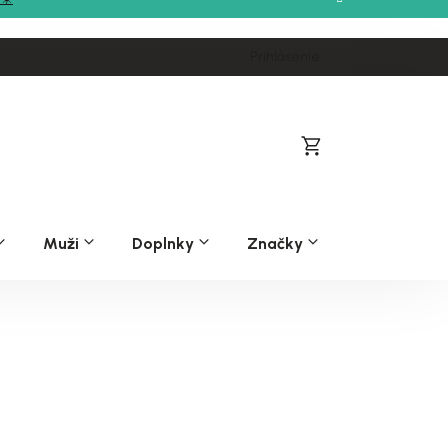
Prihlásenie
Nákupný
košík
Muži
Doplnky
Značky