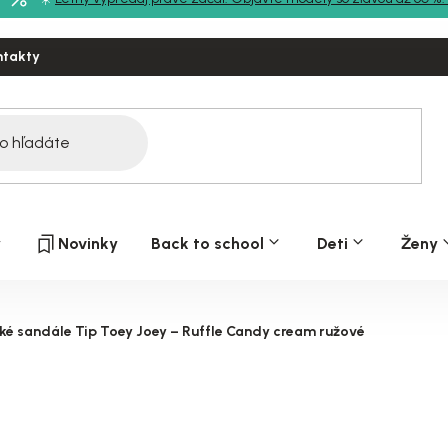
ntakty
y
Novinky
Back to school
Deti
Ženy
ké sandále Tip Toey Joey – Ruffle Candy cream ružové