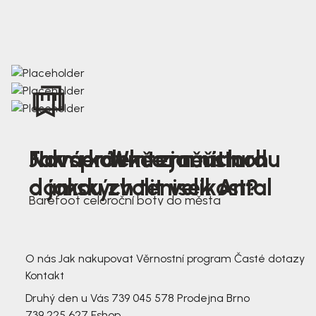
Nová kolekce jarních
Jak správně změřit nohu
Farmer Winter mustard
dámských tenisek Antal
a jakou zvolit velikost?
Barefoot celoroční boty do města
3 791,-
3 791,-
O nás
Jak nakupovat
Věrnostní program
Časté dotazy
Kontakt
Druhý den u Vás
739 045 578
Prodejna Brno
739 225 627
Eshop