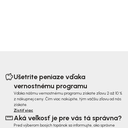
Z
á
Ušetrite peniaze vďaka
p
vernostnému programu
ä
Vďaka nášmu vernostnému programu získate zľavu 2 až 10 %
z nákupnej ceny. Čím viac nakúpite, tým väčšiu zľavu od nás
t
získate.
i
Zistiť viac
Aká veľkosť je pre vás tá správna?
e
Pred výberom bosých topánok sa informujte, ako správne