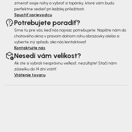
zmerať svoje nohy a vybrať si topánky, ktoré vám budú
perfektne sedieť pri každej príležitosti.
Spustiť sprievodcu
Potrebujete poradiť?
Sme tu pre vás, keď nás najviac potrebujete. Napíšte nám do
chatového okna v pravom dolnom rohu obrazovky alebo si
vyberte iný spôsob, ako nás kontaktovať.
Kontaktujte nás
Nesedí vám velikost?
Ak ste si vybrali nesprávnu veľkosť, nezúfajte! Stačí nám
zásielku do 14 dní vrátiť.
Vrátenie tovaru