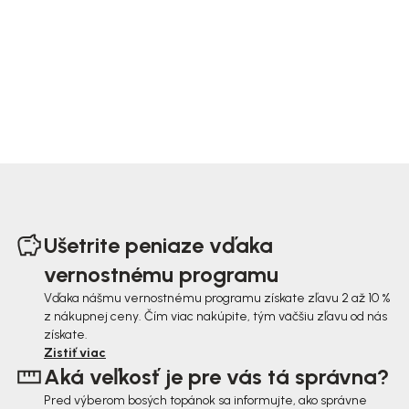
Z
á
Ušetrite peniaze vďaka
p
vernostnému programu
ä
Vďaka nášmu vernostnému programu získate zľavu 2 až 10 %
z nákupnej ceny. Čím viac nakúpite, tým väčšiu zľavu od nás
t
získate.
i
Zistiť viac
Aká veľkosť je pre vás tá správna?
e
Pred výberom bosých topánok sa informujte, ako správne