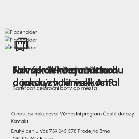
Nová kolekce jarních
Jak správně změřit nohu
Farmer Winter mustard
dámských tenisek Antal
a jakou zvolit velikost?
Barefoot celoroční boty do města
3 791,-
3 791,-
O nás
Jak nakupovat
Věrnostní program
Časté dotazy
Kontakt
Druhý den u Vás
739 045 578
Prodejna Brno
739 225 627
Eshop