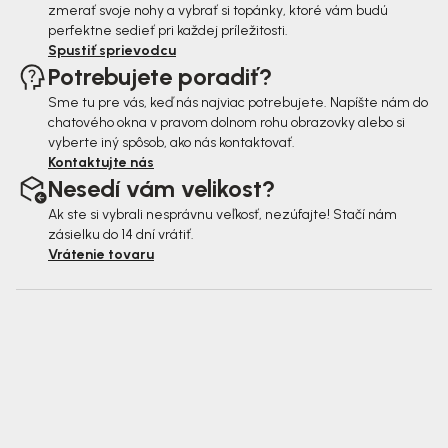
zmerať svoje nohy a vybrať si topánky, ktoré vám budú
perfektne sedieť pri každej príležitosti.
Spustiť sprievodcu
Potrebujete poradiť?
Sme tu pre vás, keď nás najviac potrebujete. Napíšte nám do
chatového okna v pravom dolnom rohu obrazovky alebo si
vyberte iný spôsob, ako nás kontaktovať.
Kontaktujte nás
Nesedí vám velikost?
Ak ste si vybrali nesprávnu veľkosť, nezúfajte! Stačí nám
zásielku do 14 dní vrátiť.
Vrátenie tovaru