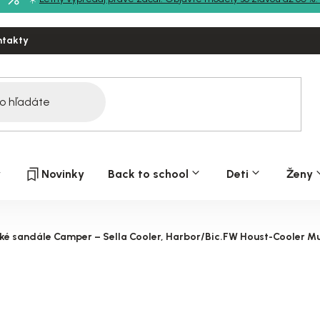
ntakty
y
Novinky
Back to school
Deti
Ženy
ké sandále Camper – Sella Cooler, Harbor/Bic.FW Houst-Cooler Mu