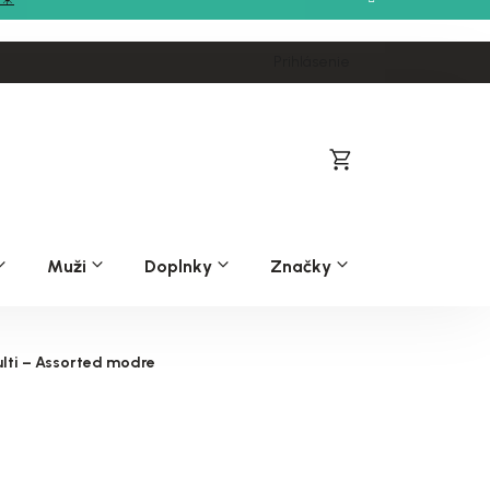
Prihlásenie
Nákupný
košík
Muži
Doplnky
Značky
lti – Assorted modre