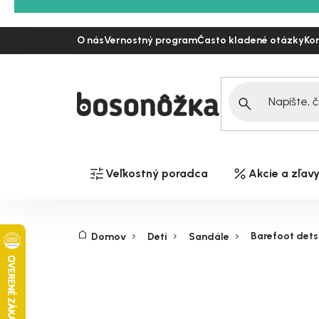
Prejsť
na
O nás
Vernostný program
Často kladené otázky
Ko
obsah
Veľkostný poradca
Akcie a zľav
Barefoot dets
Domov
Deti
Sandále