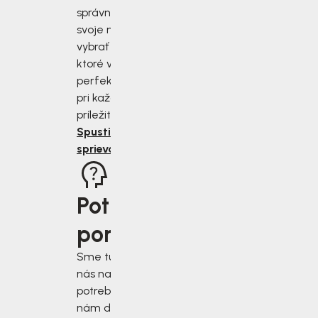
správne zmerať
svoje nohy a
vybrať si topánky,
ktoré vám budú
perfektne sedieť
pri každej
príležitosti.
Spustiť
sprievodcu
Potrebujete
poradiť?
Sme tu pre vás, keď
nás najviac
potrebujete. Napíšte
nám do chatového