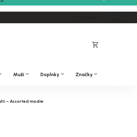
Prihlásenie
Nákupný
košík
Muži
Doplnky
Značky
lti – Assorted modre