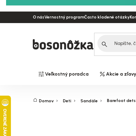
Prejsť
na
O nás
Vernostný program
Často kladené otázky
Ko
obsah
Veľkostný poradca
Akcie a zľav
Barefoot dets
Domov
Deti
Sandále