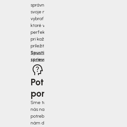
správne zmerať
svoje nohy a
vybrať si topánky,
ktoré vám budú
perfektne sedieť
pri každej
príležitosti.
Spustiť
sprievodcu
Potrebujete
poradiť?
Sme tu pre vás, keď
nás najviac
potrebujete. Napíšte
nám do chatového