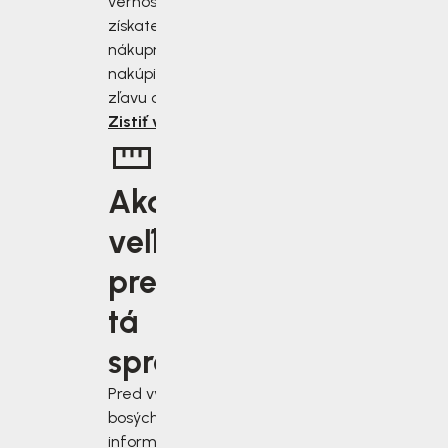
vernostnému programu
získate zľavu 2 až 10 % z
nákupnej ceny. Čím viac
nakúpite, tým väčšiu
zľavu od nás získate.
Zistiť viac
Aká
veľkosť je
pre vás
tá
správna?
Pred výberom
bosých topánok sa
informujte, ako