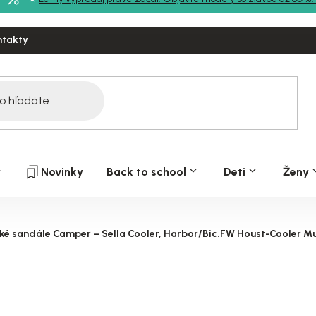
ntakty
y
Novinky
Back to school
Deti
Ženy
ké sandále Camper – Sella Cooler, Harbor/Bic.FW Houst-Cooler Mu