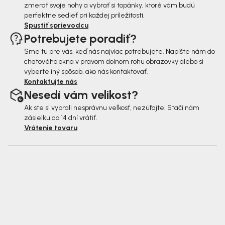
zmerať svoje nohy a vybrať si topánky, ktoré vám budú
perfektne sedieť pri každej príležitosti.
Spustiť sprievodcu
Potrebujete poradiť?
Sme tu pre vás, keď nás najviac potrebujete. Napíšte nám do
chatového okna v pravom dolnom rohu obrazovky alebo si
vyberte iný spôsob, ako nás kontaktovať.
Kontaktujte nás
Nesedí vám velikost?
Ak ste si vybrali nesprávnu veľkosť, nezúfajte! Stačí nám
zásielku do 14 dní vrátiť.
Vrátenie tovaru