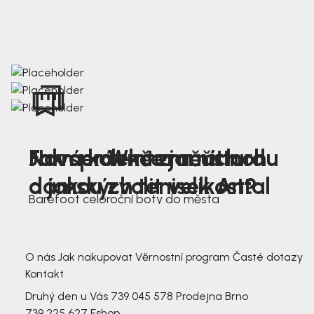
Nová kolekce jarních
Jak správně změřit nohu
Farmer Winter mustard
dámských tenisek Antal
a jakou zvolit velikost?
Barefoot celoroční boty do města
3 791,-
3 791,-
O nás
Jak nakupovat
Věrnostní program
Časté dotazy
Kontakt
Druhý den u Vás
739 045 578
Prodejna Brno
739 225 627
Eshop