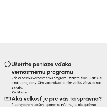
Z
á
Ušetrite peniaze vďaka
p
vernostnému programu
ä
Vďaka nášmu vernostnému programu získate zľavu 2 až 10 %
z nákupnej ceny. Čím viac nakúpite, tým väčšiu zľavu od nás
t
získate.
i
Zistiť viac
Aká veľkosť je pre vás tá správna?
e
Pred výberom bosých topánok sa informujte, ako správne