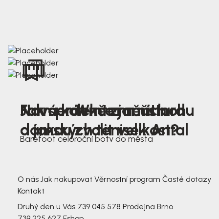
Nová kolekce jarních
Jak správně změřit nohu
Farmer Winter mustard
dámských tenisek Antal
a jakou zvolit velikost?
Barefoot celoroční boty do města
3 791,-
3 791,-
O nás
Jak nakupovat
Věrnostní program
Časté dotazy
Kontakt
Druhý den u Vás
739 045 578
Prodejna Brno
739 225 627
Eshop