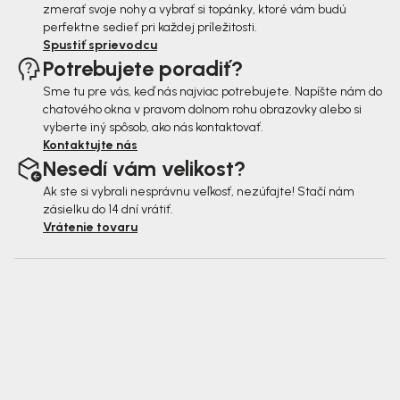
zmerať svoje nohy a vybrať si topánky, ktoré vám budú
perfektne sedieť pri každej príležitosti.
Spustiť sprievodcu
Potrebujete poradiť?
Sme tu pre vás, keď nás najviac potrebujete. Napíšte nám do
chatového okna v pravom dolnom rohu obrazovky alebo si
vyberte iný spôsob, ako nás kontaktovať.
Kontaktujte nás
Nesedí vám velikost?
Ak ste si vybrali nesprávnu veľkosť, nezúfajte! Stačí nám
zásielku do 14 dní vrátiť.
Vrátenie tovaru