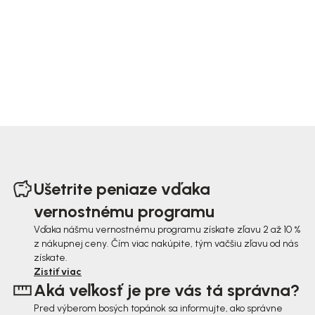
Z
á
Ušetrite peniaze vďaka
p
vernostnému programu
ä
Vďaka nášmu vernostnému programu získate zľavu 2 až 10 %
z nákupnej ceny. Čím viac nakúpite, tým väčšiu zľavu od nás
t
získate.
i
Zistiť viac
Aká veľkosť je pre vás tá správna?
e
Pred výberom bosých topánok sa informujte, ako správne