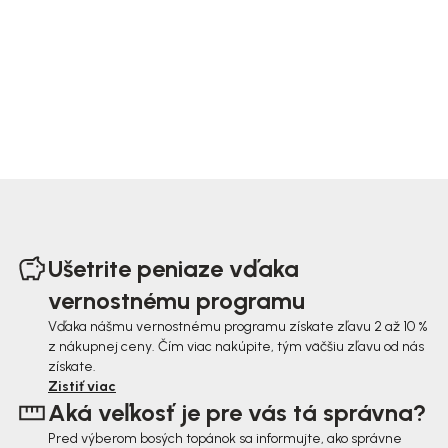
Z
á
Ušetrite peniaze vďaka
p
vernostnému programu
ä
Vďaka nášmu vernostnému programu získate zľavu 2 až 10 %
z nákupnej ceny. Čím viac nakúpite, tým väčšiu zľavu od nás
t
získate.
i
Zistiť viac
Aká veľkosť je pre vás tá správna?
e
Pred výberom bosých topánok sa informujte, ako správne