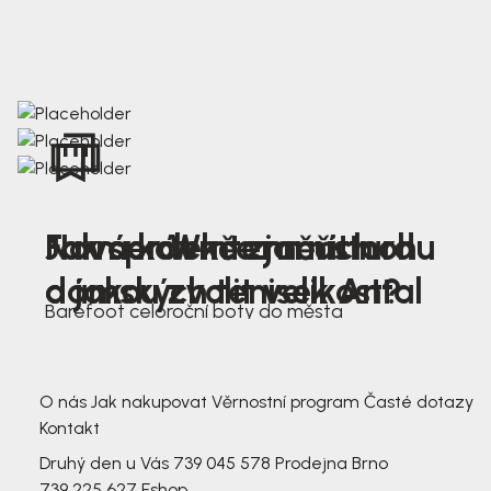
Nová kolekce jarních
Jak správně změřit nohu
Farmer Winter mustard
dámských tenisek Antal
a jakou zvolit velikost?
Barefoot celoroční boty do města
3 791,-
3 791,-
O nás
Jak nakupovat
Věrnostní program
Časté dotazy
Kontakt
Druhý den u Vás
739 045 578
Prodejna Brno
739 225 627
Eshop