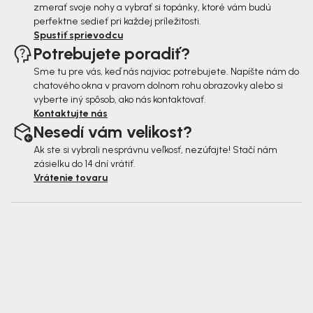
zmerať svoje nohy a vybrať si topánky, ktoré vám budú
perfektne sedieť pri každej príležitosti.
Spustiť sprievodcu
Potrebujete poradiť?
Sme tu pre vás, keď nás najviac potrebujete. Napíšte nám do
chatového okna v pravom dolnom rohu obrazovky alebo si
vyberte iný spôsob, ako nás kontaktovať.
Kontaktujte nás
Nesedí vám velikost?
Ak ste si vybrali nesprávnu veľkosť, nezúfajte! Stačí nám
zásielku do 14 dní vrátiť.
Vrátenie tovaru