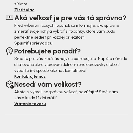
t
získate.
i
Zistiť viac
Aká veľkosť je pre vás tá správna?
e
Pred výberom bosých topánok sa informujte, ako správne
zmerať svoje nohy a vybrať si topánky, ktoré vám budú
perfektne sedieť pri každej príležitosti.
Spustiť sprievodcu
Potrebujete poradiť?
Sme tu pre vás, keď nás najviac potrebujete. Napíšte nám do
chatového okna v pravom dolnom rohu obrazovky alebo si
vyberte iný spôsob, ako nás kontaktovať.
Kontaktujte nás
Nesedí vám velikost?
Ak ste si vybrali nesprávnu veľkosť, nezúfajte! Stačí nám
zásielku do 14 dní vrátiť.
Vrátenie tovaru