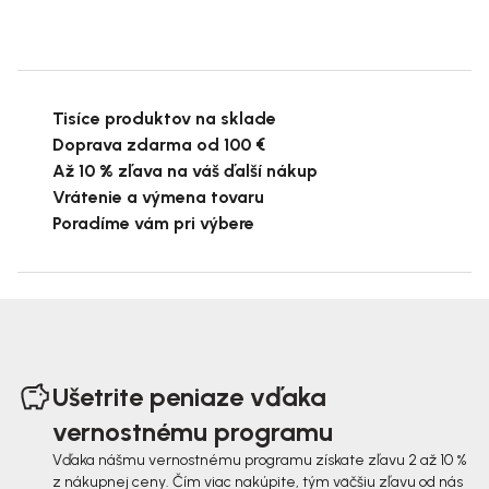
Tisíce produktov na sklade
Doprava zdarma od 100 €
Až 10 % zľava na váš ďalší nákup
Vrátenie a výmena tovaru
Poradíme vám pri výbere
Z
á
Ušetrite peniaze vďaka
p
vernostnému programu
ä
Vďaka nášmu vernostnému programu získate zľavu 2 až 10 %
z nákupnej ceny. Čím viac nakúpite, tým väčšiu zľavu od nás