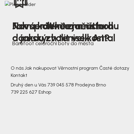
Nová kolekce jarních
Jak správně změřit nohu
Farmer Winter mustard
dámských tenisek Antal
a jakou zvolit velikost?
Barefoot celoroční boty do města
3 791,-
3 791,-
O nás
Jak nakupovat
Věrnostní program
Časté dotazy
Kontakt
Druhý den u Vás
739 045 578
Prodejna Brno
739 225 627
Eshop