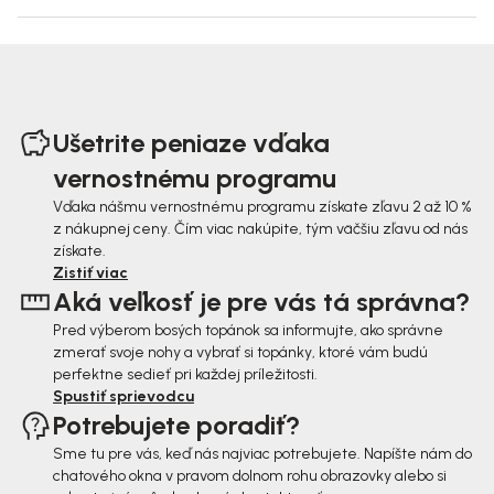
Z
á
Ušetrite peniaze vďaka
p
vernostnému programu
ä
Vďaka nášmu vernostnému programu získate zľavu 2 až 10 %
z nákupnej ceny. Čím viac nakúpite, tým väčšiu zľavu od nás
t
získate.
i
Zistiť viac
Aká veľkosť je pre vás tá správna?
e
Pred výberom bosých topánok sa informujte, ako správne
zmerať svoje nohy a vybrať si topánky, ktoré vám budú
perfektne sedieť pri každej príležitosti.
Spustiť sprievodcu
Potrebujete poradiť?
Sme tu pre vás, keď nás najviac potrebujete. Napíšte nám do
chatového okna v pravom dolnom rohu obrazovky alebo si