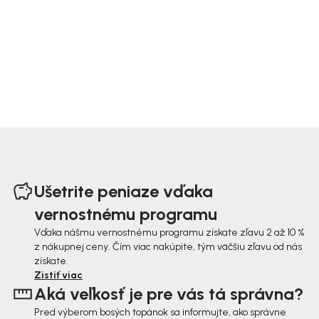
Z
á
Ušetrite peniaze vďaka
p
vernostnému programu
ä
Vďaka nášmu vernostnému programu získate zľavu 2 až 10 %
z nákupnej ceny. Čím viac nakúpite, tým väčšiu zľavu od nás
t
získate.
i
Zistiť viac
Aká veľkosť je pre vás tá správna?
e
Pred výberom bosých topánok sa informujte, ako správne