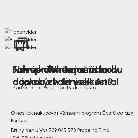
Nová kolekce jarních
Jak správně změřit nohu
Farmer Winter mustard
dámských tenisek Antal
a jakou zvolit velikost?
Barefoot celoroční boty do města
3 791,-
3 791,-
O nás
Jak nakupovat
Věrnostní program
Časté dotazy
Kontakt
Druhý den u Vás
739 045 578
Prodejna Brno
739 225 627
Eshop