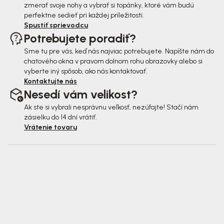
zmerať svoje nohy a vybrať si topánky, ktoré vám budú
perfektne sedieť pri každej príležitosti.
Spustiť sprievodcu
Potrebujete poradiť?
Sme tu pre vás, keď nás najviac potrebujete. Napíšte nám do
chatového okna v pravom dolnom rohu obrazovky alebo si
vyberte iný spôsob, ako nás kontaktovať.
Kontaktujte nás
Nesedí vám velikost?
Ak ste si vybrali nesprávnu veľkosť, nezúfajte! Stačí nám
zásielku do 14 dní vrátiť.
Vrátenie tovaru