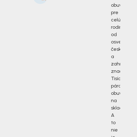
obuv
pre
celú
rodinu
od
osvedčený
českých
a
zahraničný
značiek.
Tisíce
párov
obuvi
na
sklade.
A
to
nie