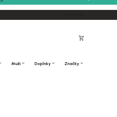
Prihlásenie
Nákupný
košík
Muži
Doplnky
Značky