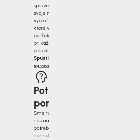
správne zmerať
svoje nohy a
vybrať si topánky,
ktoré vám budú
perfektne sedieť
pri každej
príležitosti.
Spustiť
sprievodcu
Potrebujete
poradiť?
Sme tu pre vás, keď
nás najviac
potrebujete. Napíšte
nám do chatového