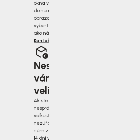
okna v pravom
dolnom rohu
obrazovky alebo si
vyberte iný spôsob,
ako nás kontaktovať.
Kontaktujte nás
Nesedí
vám
velikost?
Ak ste si vybrali
nesprávnu
veľkosť,
nezúfajte! Stačí
nám zásielku do
14 dní vrátiť.