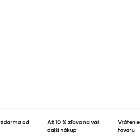
 zdarma od
Až 10 % zľava na váš
Vráteni
ďalší nákup
tovaru