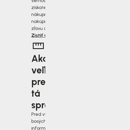
vernostnému programu
získate zľavu 2 až 10 % z
nákupnej ceny. Čím viac
nakúpite, tým väčšiu
zľavu od nás získate.
Zistiť viac
Aká
veľkosť je
pre vás
tá
správna?
Pred výberom
bosých topánok sa
informujte, ako