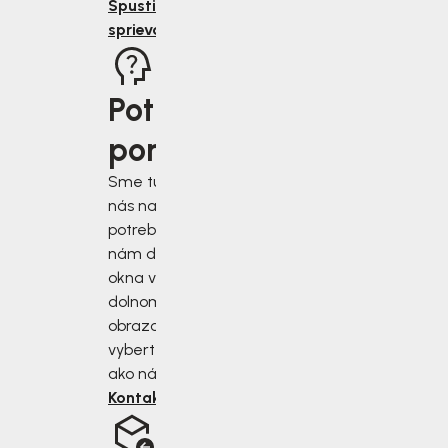
Spustiť
sprievodcu
Potrebujete
poradiť?
Sme tu pre vás, keď
nás najviac
potrebujete. Napíšte
nám do chatového
okna v pravom
dolnom rohu
obrazovky alebo si
vyberte iný spôsob,
ako nás kontaktovať.
Kontaktujte nás