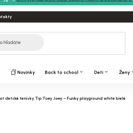
ntakty
y
Novinky
Back to school
Deti
Ženy
ot detské tenisky Tip Toey Joey – Funky playground white bielé