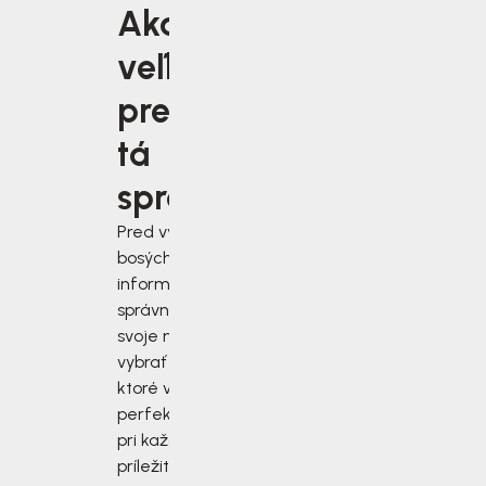
Aká
veľkosť je
pre vás
tá
správna?
Pred výberom
bosých topánok sa
informujte, ako
správne zmerať
svoje nohy a
vybrať si topánky,
ktoré vám budú
perfektne sedieť
pri každej
príležitosti.