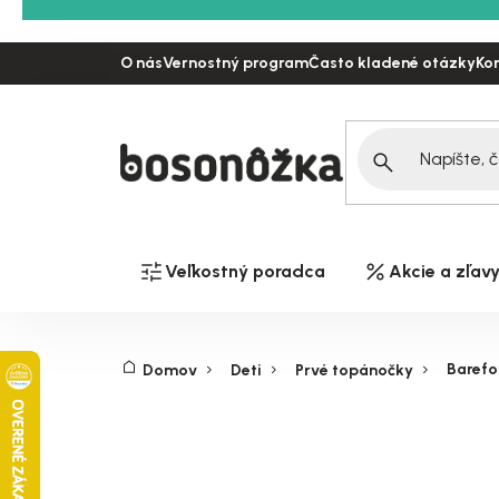
Prejsť
na
O nás
Vernostný program
Často kladené otázky
Ko
obsah
Veľkostný poradca
Akcie a zľav
Barefo
Domov
Deti
Prvé topánočky