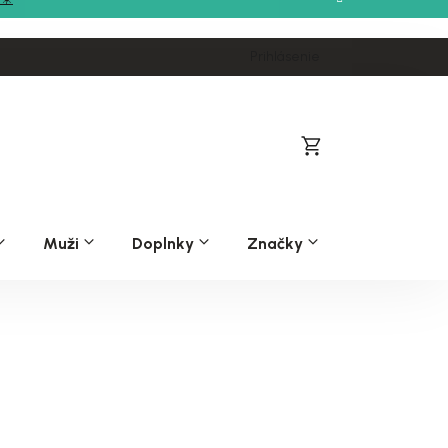
Prihlásenie
Nákupný
košík
Muži
Doplnky
Značky