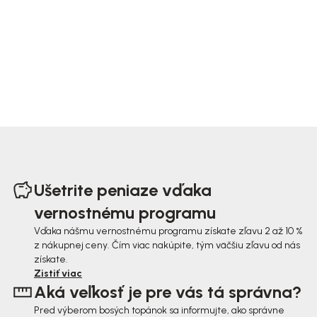
Z
á
Ušetrite peniaze vďaka
p
vernostnému programu
ä
Vďaka nášmu vernostnému programu získate zľavu 2 až 10 %
z nákupnej ceny. Čím viac nakúpite, tým väčšiu zľavu od nás
t
získate.
i
Zistiť viac
Aká veľkosť je pre vás tá správna?
e
Pred výberom bosých topánok sa informujte, ako správne