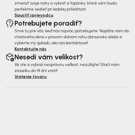
zmerať svoje nohy a vybrať si topánky, ktoré vám budú
perfektne sedieť pri každej príležitosti.
Spustiť sprievodcu
Potrebujete poradiť?
Sme tu pre vás, keď nás najviac potrebujete. Napíšte nám do
chatového okna v pravom dolnom rohu obrazovky alebo si
vyberte iný spôsob, ako nás kontaktovať.
Kontaktujte nás
Nesedí vám velikost?
Ak ste si vybrali nesprávnu veľkosť, nezúfajte! Stačí nám
zásielku do 14 dní vrátiť.
Vrátenie tovaru