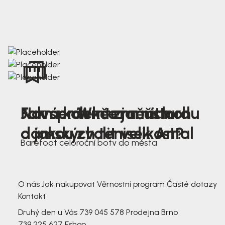
Nová kolekce jarních
Jak správně změřit nohu
Farmer Winter mustard
dámských tenisek Antal
a jakou zvolit velikost?
Barefoot celoroční boty do města
3 791,-
3 791,-
O nás
Jak nakupovat
Věrnostní program
Časté dotazy
Kontakt
Druhý den u Vás
739 045 578
Prodejna Brno
739 225 627
Eshop