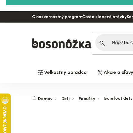
Prejsť
na
O nás
Vernostný program
Často kladené otázky
Ko
obsah
Veľkostný poradca
Akcie a zľav
Barefoot detsk
Domov
Deti
Papučky