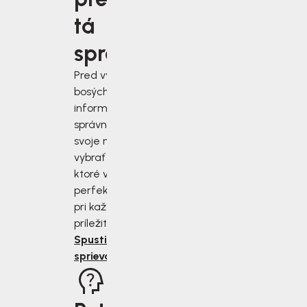
tá
správna?
Pred výberom
bosých topánok sa
informujte, ako
správne zmerať
svoje nohy a
vybrať si topánky,
ktoré vám budú
perfektne sedieť
pri každej
príležitosti.
Spustiť
sprievodcu