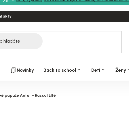
ntakty
y
Novinky
Back to school
Deti
Ženy
é papuče Antal – Rascal žlté