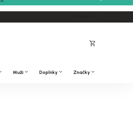
Prihlásenie
Nákupný
košík
Muži
Doplnky
Značky